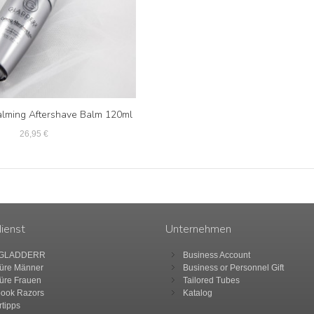
ming Aftershave Balm 120ml
26,95 €
ienst
Unternehmen
 GLADDERR
Business Account
üre Männer
Business or Personnel Gift
üre Frauen
Tailored Tubes
ook Razors
Katalog
rtipps