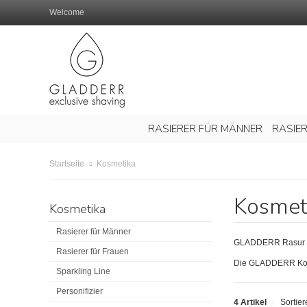
Welcome
RASIERER FÜR MÄNNER
RASIE
Kosmetika
Startseite
Kosmet
Kosmetika
Rasierer für Männer
GLADDERR Rasur Kosm
Rasierer für Frauen
Die GLADDERR Kosme
Sparkling Line
Personifizier
4 Artikel
Sortie