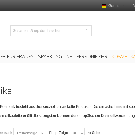
M
German
RER FÜR FRAUEN
SPARKLING LINE
PERSONIFIZIER
KOSMETIK
ika
etik besteht aus drei speziell entwickelte Produkte. Die einfache Linie mit speci
tikpalette erfüllt die strengsten Normen der europäischen Kosmetikverordnun
ren nach
Zeige
pro Seite