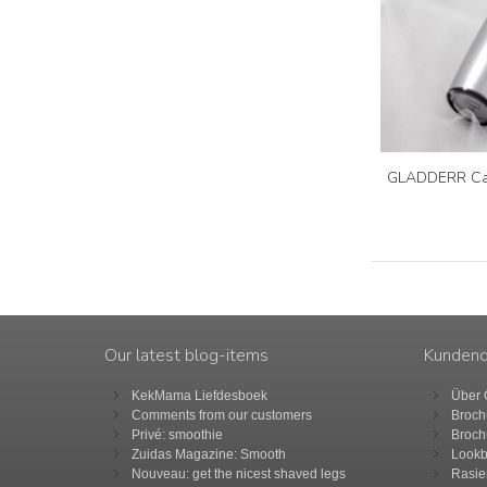
GLADDERR Cal
Our latest blog-items
Kundend
KekMama Liefdesboek
Über
Comments from our customers
Broch
Privé: smoothie
Broch
Zuidas Magazine: Smooth
Lookb
Nouveau: get the nicest shaved legs
Rasie