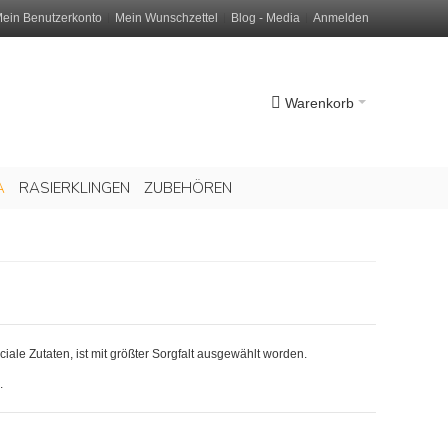
ein Benutzerkonto
Mein Wunschzettel
Blog - Media
Anmelden
Warenkorb
A
RASIERKLINGEN
ZUBEHÖREN
ale Zutaten, ist mit größter Sorgfalt ausgewählt worden.
g.