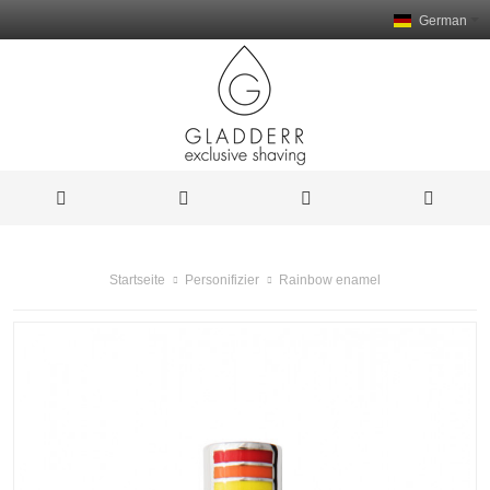
German
Rainbow enamel
Startseite
Personifizier