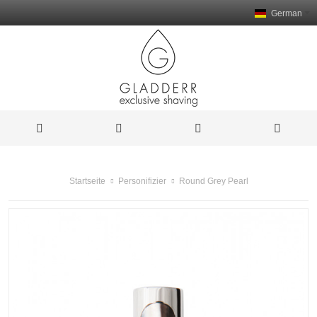
German
Round Grey Pearl
Startseite
Personifizier